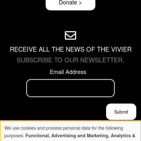
Donate >
RECEIVE ALL THE NEWS OF THE VIVIER
SUBSCRIBE TO OUR NEWSLETTER.
Email Address
We use cookies and process personal data for the following
Copyright © 2026 Le Vivier. All rights reserved.
Use
purposes:
Functional, Advertising and Marketing, Analytics &
Privacy Policy
-
Terms and Conditiions