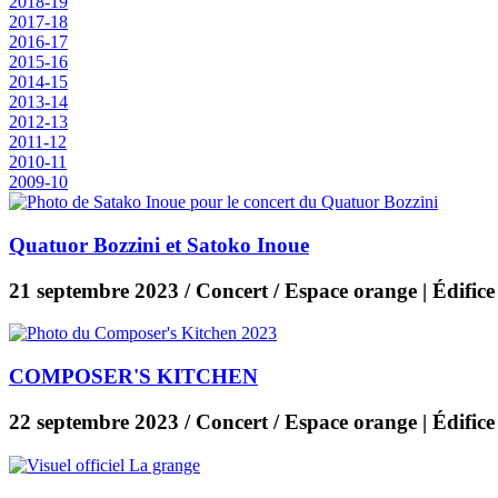
2018-19
2017-18
2016-17
2015-16
2014-15
2013-14
2012-13
2011-12
2010-11
2009-10
Quatuor Bozzini et Satoko Inoue
21 septembre 2023
/ Concert / Espace orange | Édific
COMPOSER'S KITCHEN
22 septembre 2023
/ Concert / Espace orange | Édific