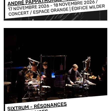
ANDRÉ PAPPATHOMAS - AREUH
/
18 NOVEMBRE 2026
-
17 NOVEMBRE 2026
CONCERT / ESPACE ORANGE | ÉDIFICE WILDER
SIXTRUM - RÉSONANCES