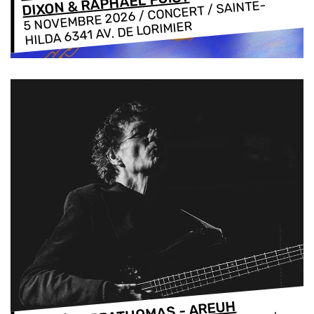
DIXON & RAPHAËL FOISY
/ CONCERT / SAINTE-
5 NOVEMBRE 2026
HILDA 6341 AV. DE LORIMIER