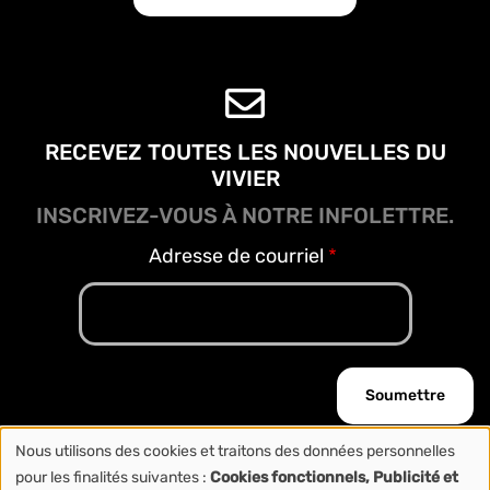
RECEVEZ TOUTES LES NOUVELLES DU
VIVIER
INSCRIVEZ-VOUS À NOTRE INFOLETTRE.
Adresse de courriel
Nous utilisons des cookies et traitons des données personnelles
Copyright © 2026 Le Vivier. Tous droits réservés
Utilisation
pour les finalités suivantes :
Cookies fonctionnels, Publicité et
Politique de confidentialité
-
Conditions d'utilisation