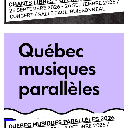
CHANTS LIBRES - OPER'ACTUEL
/
26 SEPTEMBRE 2026
-
25 SEPTEMBRE 2026
CONCERT / SALLE PAUL-BUISSONNEAU
QUÉBEC MUSIQUES PARALLÈLES 2026
/
3 OCTOBRE 2026