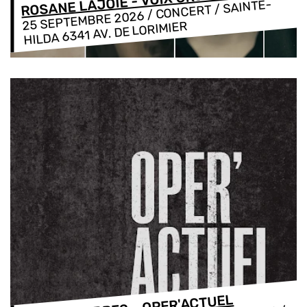
ROSANE LAJOIE - VOIX CROISÉES
/ CONCERT / SAINTE-
25 SEPTEMBRE 2026
HILDA 6341 AV. DE LORIMIER