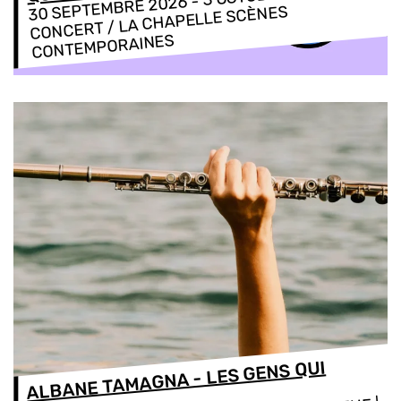
-
30 SEPTEMBRE 2026
CONCERT / LA CHAPELLE SCÈNES
CONTEMPORAINES
ALBANE TAMAGNA - LES GENS QUI