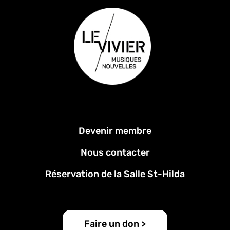
Menu
Devenir membre
Pied
de
Nous contacter
page
Réservation de la Salle St-Hilda
Faire un don >