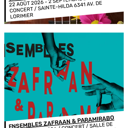
-
22 AOÛT 2026
CONCERT / SAINTE-HILDA 6341 AV. DE
LORIMIER
ENSEMBLES ZAFRAAN & PARAMIRABO
/ CONCERT / SALLE DE