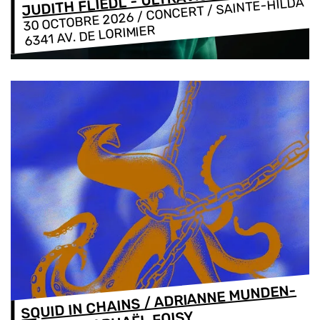
JUDITH FLIEDL - ULTRAVIOLIN
/ CONCERT / SAINTE-HILDA
30 OCTOBRE 2026
6341 AV. DE LORIMIER
SQUID IN CHAINS / ADRIANNE MUNDEN-