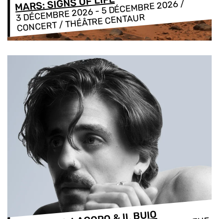
MARS: SIGNS OF LIFE
/
5 DÉCEMBRE 2026
-
3 DÉCEMBRE 2026
CONCERT / THÉÂTRE CENTAUR