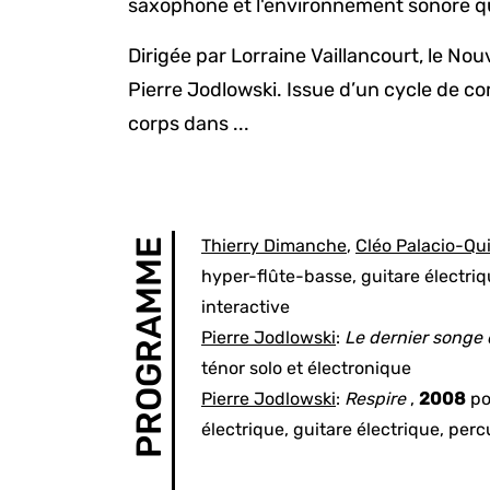
saxophone et l'environnement sonore qu
Dirigée par Lorraine Vaillancourt, le N
Pierre Jodlowski. Issue d’un cycle de co
corps dans ...
Thierry Dimanche
,
Cléo Palacio-Qu
PROGRAMME
hyper-flûte-basse, guitare électriq
interactive
Pierre Jodlowski
:
Le dernier songe
ténor solo et électronique
Pierre Jodlowski
:
Respire
,
2008
po
électrique, guitare électrique, perc