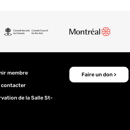
u
nir membre
Faire un don >
 contacter
vation de la Salle St-