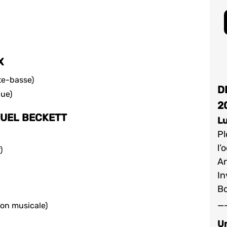
X
te-basse)
D
que)
2
MUEL BECKETT
Lu
Pl
l’
)
An
In
Bo
_
ion musicale)
Un