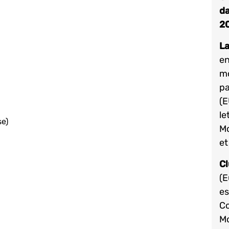
da
2
L
en
mo
pa
(E
le
se)
Mo
et
Cl
(E
es
Co
Mo