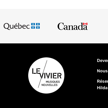
Men
Deve
Pied
de
Nous
page
Réser
Hilda