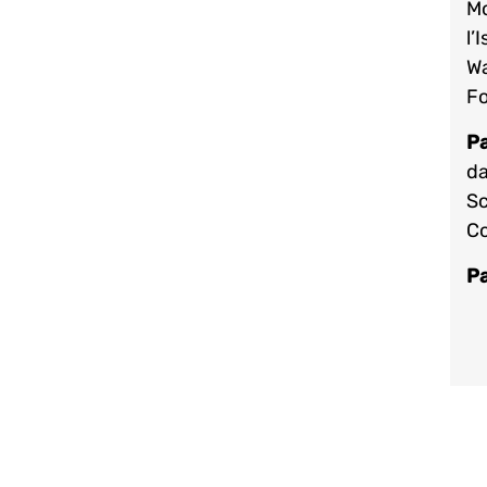
Mo
l’
Wa
Fo
Pa
da
Sc
Co
Pa