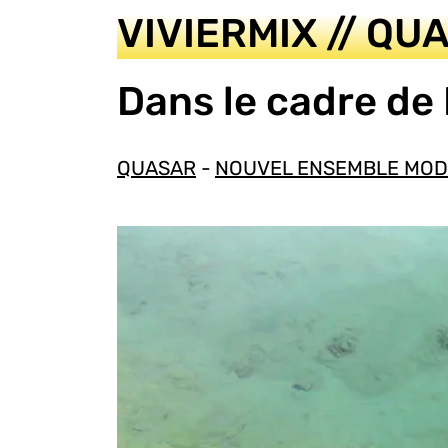
d'Ariane
VIVIERMIX // QU
Dans le cadre de
QUASAR
-
NOUVEL ENSEMBLE MO