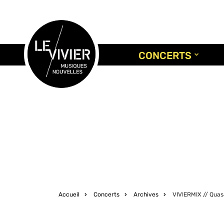
Aller
au
contenu
principal
CONCERTS
Accueil
Concerts
Archives
VIVIERMIX // Quas
Fil