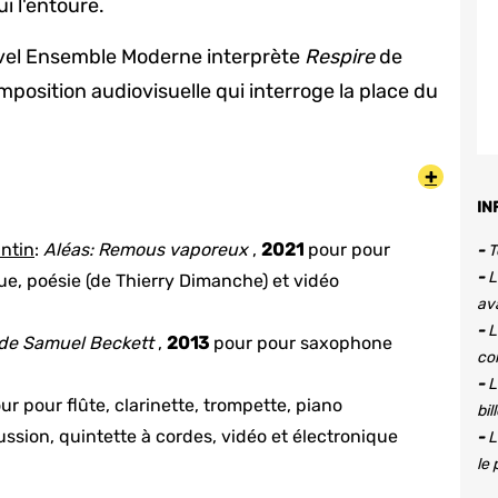
i l'entoure.
ouvel Ensemble Moderne interprète
Respire
de
mposition audiovisuelle qui interroge la place du
+
IN
intin
:
Aléas: Remous vaporeux
,
2021
pour
pour
-
T
-
L
ue, poésie (de Thierry Dimanche) et vidéo
av
-
L
 de Samuel Beckett
,
2013
pour
pour saxophone
co
-
L
ur
pour flûte, clarinette, trompette, piano
bil
ussion, quintette à cordes, vidéo et électronique
-
L
le 