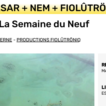
ASAR + NEM + FIOLÛTR
 La Semaine du Neuf
DERNE
-
PRODUCTIONS FIOLÛTRÖNIQ
R
MA
L
E