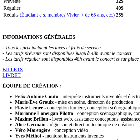
Prévente
32$
Régulier
40$
Réduits
(Étudiant·e·s, membres Vivier, + de 65 ans, etc.)
25$
INFORMATIONS GÉNÉRALES
-
Tous les prix incluent les taxes et frais de service
-
Les tarifs prévente sont disponibles jusqu'à 48h avant le concert
-
Les tarifs régulier sont disponibles 48h avant le concert et sur place
BILLETS
LIVRET
ÉQUIPE DE CRÉATION :
Félix-Antoine Coutu
- interprète instruments inventés et élect
Marie-Ève Groulx
- mise en scène, direction de production
Flavie Lemée
- conception lumière, conception scènographique
Marianne Lonergan Pilotto
- conception scènographique, co
Maxime Brillon
- livret web, assistance conceptions, assistanc
Alice Germain
- régie son et direction technique de création
Véro Marengère
- conception vidéo
Yves Méthot
- mentorat instruments inventés