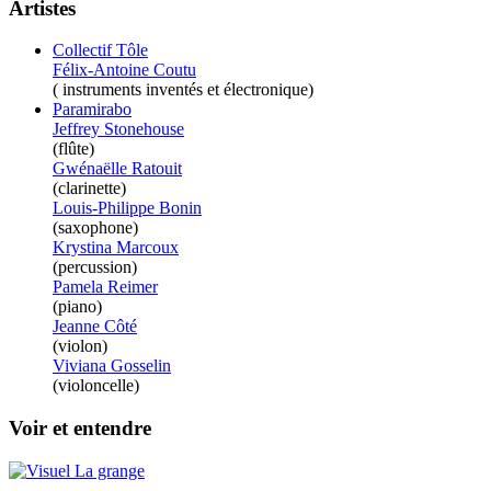
Artistes
Collectif Tôle
Félix-Antoine Coutu
( instruments inventés et électronique)
Paramirabo
Jeffrey Stonehouse
(flûte)
Gwénaëlle Ratouit
(clarinette)
Louis-Philippe Bonin
(saxophone)
Krystina Marcoux
(percussion)
Pamela Reimer
(piano)
Jeanne Côté
(violon)
Viviana Gosselin
(violoncelle)
Voir et entendre