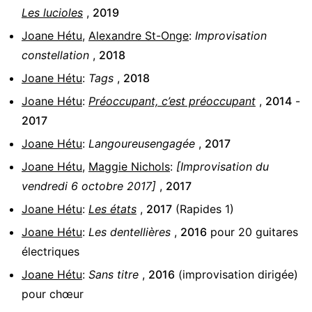
Les lucioles
,
2019
Joane Hétu
,
Alexandre St-Onge
:
Improvisation
constellation
,
2018
Joane Hétu
:
Tags
,
2018
Joane Hétu
:
Préoccupant, c’est préoccupant
,
2014
-
2017
Joane Hétu
:
Langoureusengagée
,
2017
Joane Hétu
,
Maggie Nichols
:
[Improvisation du
vendredi 6 octobre 2017]
,
2017
Joane Hétu
:
Les états
,
2017
(Rapides 1)
Joane Hétu
:
Les dentellières
,
2016
pour
20 guitares
électriques
Joane Hétu
:
Sans titre
,
2016
(improvisation dirigée)
pour
chœur