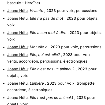
bascule - Héroïne)
Joane Hétu
:
Vivante
,
2023
pour
voix, percussions
Joane Hétu
:
Elle n’a pas de mot
,
2023
pour
objets,
voix
Joane Hétu
:
Elle a son mot à dire
,
2023
pour
objets,
voix
Joane Hétu
:
Mot elle a
,
2023
pour
voix, percussions
Joane Hétu
:
Elle, qui est-elle?
,
2023
pour
voix,
vents, accordéon, percussions, électroniques
Joane Hétu
:
Elle n'est pas un animal.2
,
2023
pour
objets, voix
Joane Hétu
:
Lumière
,
2023
pour
voix, trompette,
accordéon, électroniques
Joane Hétu
:
Elle n’est pas un animal.1
,
2023
pour
objets, voix