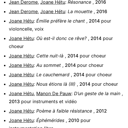
Jean Derome
,
Joane Hétu
:
Résonance
,
2016
Jean Derome
,
Joane Hétu
:
La mouette
,
2016
Joane Hétu
:
Émilie préfère le chant
,
2014
pour
violoncelle, voix
Joane Hétu
:
Où est-il donc ce rêve?
,
2014
pour
choeur
Joane Hétu
:
Cette nuit-là
,
2014
pour
choeur
Joane Hétu
:
Au sommet
,
2014
pour
choeur
Joane Hétu
:
Le cauchemard
,
2014
pour
choeur
Joane Hétu
:
Nous étions là (III)
,
2014
pour
choeur
Joane Hétu
,
Manon De Pauw
:
D’un geste de la main
,
2013
pour
instruments et vidéo
Joane Hétu
:
Poème à faible résistance
,
2012
Joane Hétu
:
Éphémérides
,
2010
pour