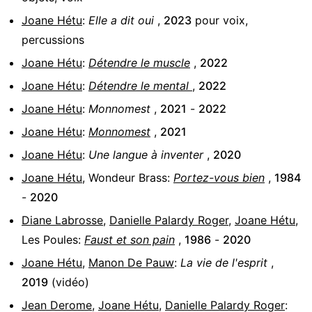
Joane Hétu
:
Elle a dit oui
,
2023
pour
voix,
percussions
Joane Hétu
:
Détendre le muscle
,
2022
Joane Hétu
:
Détendre le mental
,
2022
Joane Hétu
:
Monnomest
,
2021
-
2022
Joane Hétu
:
Monnomest
,
2021
Joane Hétu
:
Une langue à inventer
,
2020
Joane Hétu
,
Wondeur Brass
:
Portez-vous bien
,
1984
-
2020
Diane Labrosse
,
Danielle Palardy Roger
,
Joane Hétu
,
Les Poules
:
Faust et son pain
,
1986
-
2020
Joane Hétu
,
Manon De Pauw
:
La vie de l'esprit
,
2019
(vidéo)
Jean Derome
,
Joane Hétu
,
Danielle Palardy Roger
: