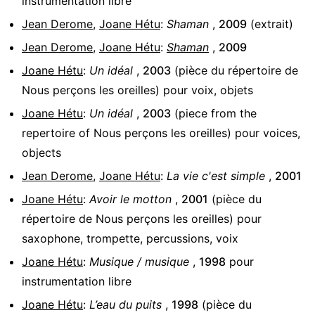
instrumentation libre
Jean Derome
,
Joane Hétu
:
Shaman
,
2009
(extrait)
Jean Derome
,
Joane Hétu
:
Shaman
,
2009
Joane Hétu
:
Un idéal
,
2003
(pièce du répertoire de
Nous perçons les oreilles)
pour
voix, objets
Joane Hétu
:
Un idéal
,
2003
(piece from the
repertoire of Nous perçons les oreilles)
pour
voices,
objects
Jean Derome
,
Joane Hétu
:
La vie c'est simple
,
2001
Joane Hétu
:
Avoir le motton
,
2001
(pièce du
répertoire de Nous perçons les oreilles)
pour
saxophone, trompette, percussions, voix
Joane Hétu
:
Musique / musique
,
1998
pour
instrumentation libre
Joane Hétu
:
L’eau du puits
,
1998
(pièce du