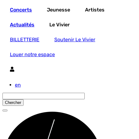
Aller
Concerts
Jeunesse
Artistes
au
contenu
principal
Actualités
Le Vivier
BILLETTERIE
Soutenir Le Vivier
Louer notre espace
Utilisateur
en