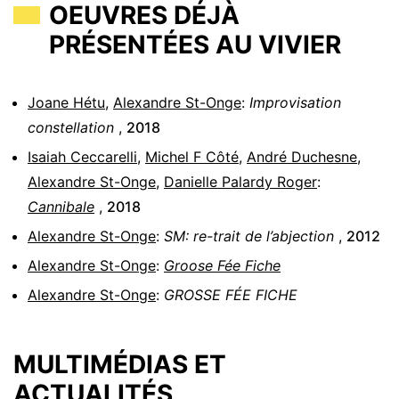
OEUVRES DÉJÀ
PRÉSENTÉES AU VIVIER
Joane Hétu
,
Alexandre St-Onge
:
Improvisation
constellation
,
2018
Isaiah Ceccarelli
,
Michel F Côté
,
André Duchesne
,
Alexandre St-Onge
,
Danielle Palardy Roger
:
Cannibale
,
2018
Alexandre St-Onge
:
SM: re-trait de l’abjection
,
2012
Alexandre St-Onge
:
Groose Fée Fiche
Alexandre St-Onge
:
GROSSE FÉE FICHE
MULTIMÉDIAS ET
ACTUALITÉS