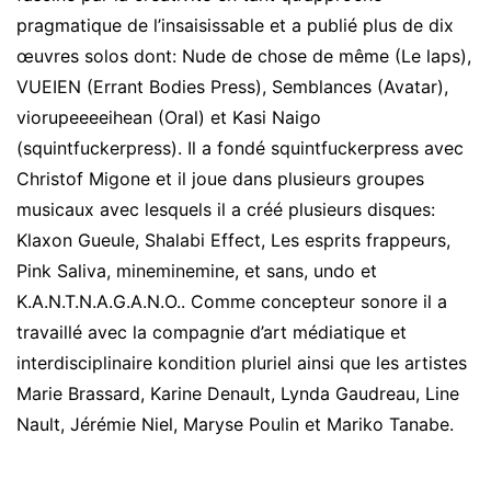
pragmatique de l’insaisissable et a publié plus de dix
œuvres solos dont
:
Nude de chose de même
(Le laps),
VUEIEN
(Errant Bodies Press),
Semblances
(Avatar),
viorupeeeeihean
(Oral) et
Kasi Naigo
(squintfuckerpress). Il a fondé
squintfuckerpress
avec
Christof Migone
et il joue dans plusieurs groupes
musicaux avec lesquels il a créé plusieurs disques
:
Klaxon Gueule
,
Shalabi Effect
,
Les esprits frappeurs
,
Pink Saliva
,
mineminemine
,
et sans
,
undo
et
K.A.N.T.N.A.G.A.N.O.
. Comme concepteur sonore il a
travaillé avec la compagnie d’art médiatique et
interdisciplinaire
kondition pluriel
ainsi que les artistes
Marie Brassard
,
Karine Denault
,
Lynda Gaudreau
,
Line
Nault
,
Jérémie Niel
,
Maryse Poulin
et
Mariko Tanabe
.