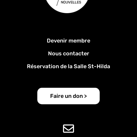
Menu
Devenir membre
Pied
de
Nous contacter
page
Réservation de la Salle St-Hilda
Faire un don >