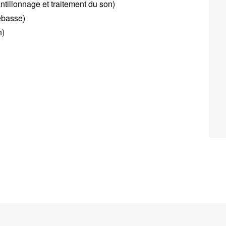
ntillonnage et traitement du son)
ebasse)
n)