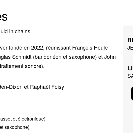
es
R
ver fondé en 2022, réunissant François Houle
J
Douglas Schmidt (bandonéon et saxophone) et John
 traitement sonore).
L
S
den-Dixon et Raphaël Foisy
basset et électronique)
et saxophone)