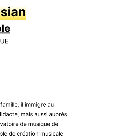
sian
le
QUE
amille, il immigre au
idacte, mais aussi auprès
rvatoire de musique de
ble de création musicale