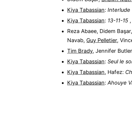
Kiya Tabassian
:
Interlude
Kiya Tabassian
:
13-11-15
Reza Abaee
,
Didem Başar
Navab
,
Guy Pelletier
,
Vinc
Tim Brady
,
Jennifer Butler
Kiya Tabassian
:
Seul le s
Kiya Tabassian
,
Hafez
:
C
Kiya Tabassian
:
Ahouye V