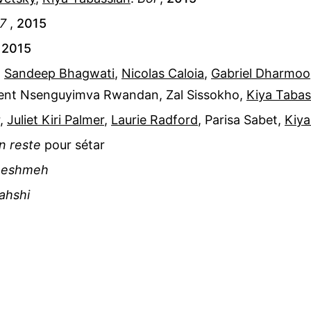
 7
,
2015
,
2015
,
Sandeep Bhagwati
,
Nicolas Caloia
,
Gabriel Dharmoo
ent Nsenguyimva Rwandan
,
Zal Sissokho
,
Kiya Tabas
,
Juliet Kiri Palmer
,
Laurie Radford
,
Parisa Sabet
,
Kiya
on reste
pour
sétar
heshmeh
ahshi