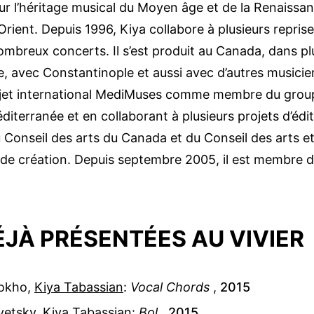
ur l’héritage musical du Moyen âge et de la Renaissan
ient. Depuis 1996, Kiya collabore à plusieurs reprise
breux concerts. Il s’est produit au Canada, dans pl
, avec Constantinople et aussi avec d’autres musicie
ojet international MediMuses comme membre du grou
éditerranée et en collaborant à plusieurs projets d’édi
 Conseil des arts du Canada et du Conseil des arts e
 de création. Depuis septembre 2005, il est membre d
JÀ PRÉSENTÉES AU VIVIER
sokho
,
Kiya Tabassian
:
Vocal Chords
,
2015
vetsky
,
Kiya Tabassian
:
Bol
,
2015