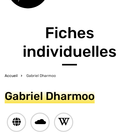
Fiches
individuelles
Accueil
Gabriel Dharmoo
Fil
d'Ariane
Gabriel Dharmoo