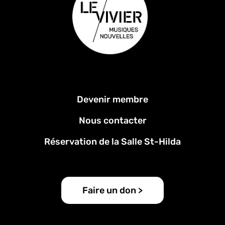
Menu
Devenir membre
Pied
de
Nous contacter
page
Réservation de la Salle St-Hilda
Faire un don >