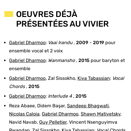
OEUVRES DÉJÀ
PRÉSENTÉES AU VIVIER
Gabriel Dharmoo
:
Vaai Irandu
,
2009
-
2019
pour
ensemble vocal et 2 voix
Gabriel Dharmoo
:
Wanmansho
,
2015
pour
baryton et
ensemble
Gabriel Dharmoo
,
Zal Sissokho
,
Kiya Tabassian
:
Vocal
Chords
,
2015
Gabriel Dharmoo
:
Interlude 4
,
2015
Reza Abaee
,
Didem Başar
,
Sandeep Bhagwati
,
Nicolas Caloia
,
Gabriel Dharmoo
,
Shawn Mativetsky
,
Navid Navab
,
Guy Pelletier
,
Vincent Nsenguyimva
Rwandan
,
Zal Sissokho
,
Kiya Tabassian
:
Vocal Chords