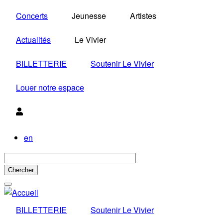
Aller
Concerts
Jeunesse
Artistes
au
contenu
Actualités
Le Vivier
principal
BILLETTERIE
Soutenir Le Vivier
Louer notre espace
Utilisateur
en
BILLETTERIE
Soutenir Le Vivier