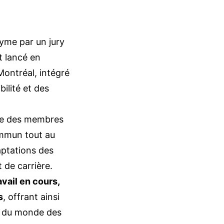
yme par un jury
t lancé en
ontréal, intégré
bilité et des
le des membres
commun tout au
aptations des
 de carrière.
vail en cours,
s
, offrant ainsi
es du monde des