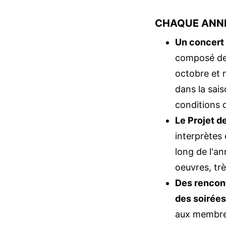
CHAQUE ANNÉE
Un concert 
composé de 
octobre et 
dans la sais
conditions 
Le Projet d
interprètes
long de l'an
oeuvres, trè
Des rencont
des soirées
aux membres