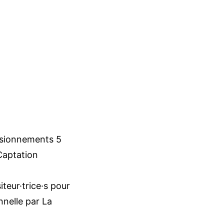
visionnements 5
 Captation
teur·trice·s pour
nnelle par La