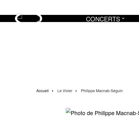
Aller
au
CONCERTS
contenu
principal
Accueil
Le Vivier
Philippe Macnab-Séguin
Fil
d'Ariane