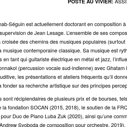
ASS
POSTE AU VIVIER:
ab-Séguin est actuellement doctorant en composition à 
a supervision de Jean Lesage. L’ensemble de ses composi
croisée des chemins des musiques populaires (surtout le 
 la musique contemporaine classique. Sa musique est ry
 en tant qui guitariste électrique en métal et jazz, l’inf
onnakol (percussion vocale sud-indienne) avec Ghatam 
ditive, les présentations et ateliers fréquents qu’il donn
fonder sa recherche artistique sur des principes percep
sont récipiendaires de plusieurs prix et de bourses, tels
e la fondation SOCAN (2015, 2018), le soutien de la F
n pour Duo de Piano Luba Zuk (2020), ainsi qu’une com
 Andrew Svoboda de composition pour orchestre, 2019).