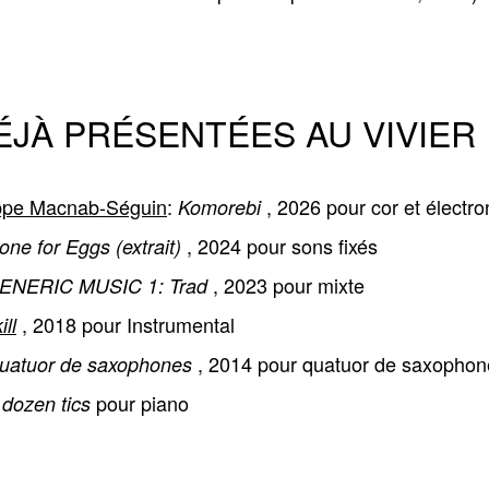
JÀ PRÉSENTÉES AU VIVIER
ippe Macnab-Séguin
:
,
2026
pour
cor et électr
Komorebi
,
2024
pour
sons fixés
one for Eggs (extrait)
,
2023
pour
mixte
ENERIC MUSIC 1: Trad
,
2018
pour
Instrumental
ill
,
2014
pour
quatuor de saxophon
uatuor de saxophones
pour
piano
 dozen tics