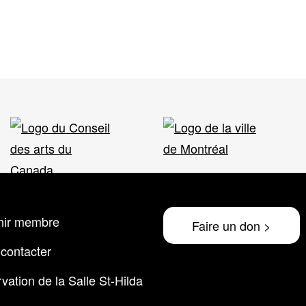
nir membre
Faire un don >
contacter
vation de la Salle St-Hilda