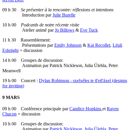
09 h 30
Se présenter à la rencontre: réflexions et intentions
Introduction par
Julie Burelle
10 h 00
Podcards de notre récente visite
Atelier animé par
Jo Billows
&
Eve Tuck
11 h 30 Rassemblement:
Présentations par
Emily Johnson
&
Kai Recollet
,
Léuli
Eshrāghi
+ discussion
14 h 00 Groupes de discussion:
Animation par Patrick Nickleson, Julia Úlehla, Peter
Meanwell
19 h 00 Concert :
Dylan Robinson - sxelxéles te tl'etl'áxel (designs
for inviting)
9 MARS
09 h 00 Conférence principale par
Candice Hopkins
et
Raven
Chacon
+ discussion
10 h 00 Groupes de discussion:
Animation par
Patrick Nickleson
,
Julia Úlehla
,
Peter