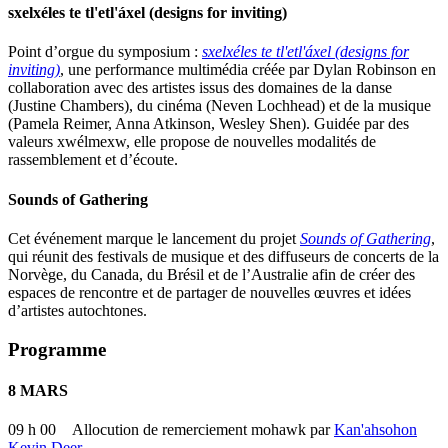
sxelxéles te tl'etl'áxel (designs for inviting)
Point d’orgue du symposium :
sxelxéles te tl'etl'áxel (designs for
inviting)
, une performance multimédia créée par Dylan Robinson en
collaboration avec des artistes issus des domaines de la danse
(Justine Chambers), du cinéma (Neven Lochhead) et de la musique
(Pamela Reimer, Anna Atkinson, Wesley Shen). Guidée par des
valeurs xwélmexw, elle propose de nouvelles modalités de
rassemblement et d’écoute.
Sounds of Gathering
Cet événement marque le lancement du projet
Sounds of Gathering
,
qui réunit des festivals de musique et des diffuseurs de concerts de la
Norvège, du Canada, du Brésil et de l’Australie afin de créer des
espaces de rencontre et de partager de nouvelles œuvres et idées
d’artistes autochtones.
Programme
8 MARS
09 h 00 Allocution de remerciement mohawk par
Kan'ahsohon
Kevin Deer