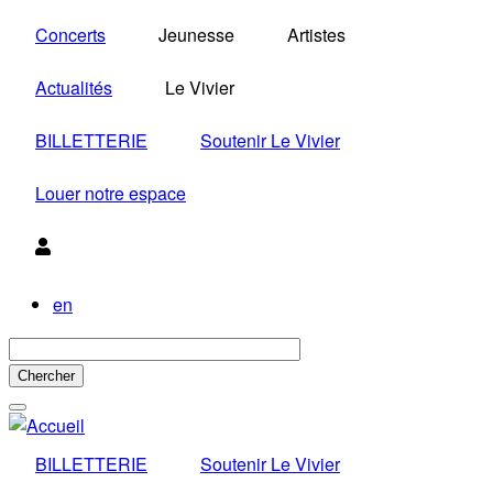
Aller
Concerts
Jeunesse
Artistes
au
contenu
Actualités
Le Vivier
principal
BILLETTERIE
Soutenir Le Vivier
Louer notre espace
Utilisateur
en
BILLETTERIE
Soutenir Le Vivier