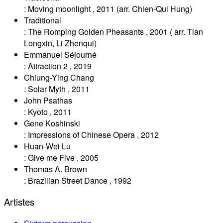
:
Moving moonlight
,
2011
(arr. Chien-Qui Hung)
Traditional
:
The Romping Golden Pheasants
,
2001
( arr. Tian
Longxin, Li Zhenqui)
Emmanuel Séjourné
:
Attraction 2
,
2019
Chiung-Ying Chang
:
Solar Myth
,
2011
John Psathas
:
Kyoto
,
2011
Gene Koshinski
:
Impressions of Chinese Opera
,
2012
Huan-Wei Lu
:
Give me Five
,
2005
Thomas A. Brown
:
Brazilian Street Dance
,
1992
Artistes