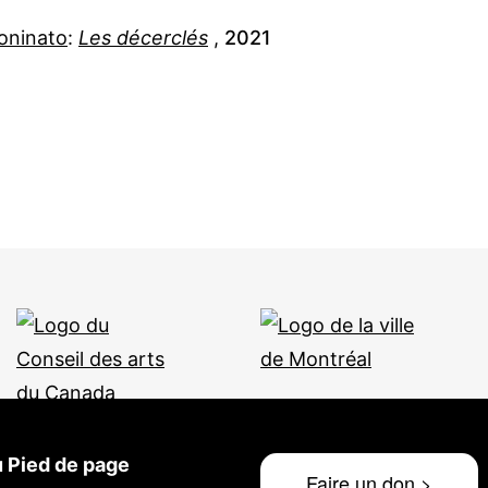
oninato
:
Les décerclés
,
2021
 Pied de page
Faire un don >