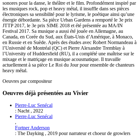
sonores pour la danse, le théâtre et le film. Profondément inspiré par
les musiques rock, pop et heavy métal, il insuffle dans ses pièces
électroniques sa sensibilité pour le lyrisme, le poétique ainsi qu’une
énergie débordante. Sa pièce Urban Gardens a remporté le 3e prix
JTTP 2017, le 3e prix SIME 2018 et été présentée au MA/IN
Festival 2017. Sa musique a aussi été jouée en Allemagne, au
Canada, en Corée du Sud, aux États-Unis d’Amérique, à Monaco,
en Russie et en Suède. Après des études avec Robert Normandeau à
l’Université de Montréal (QC) et Pierre Alexandre Tremblay à
l’University of Huddersfield (RU), il a complété une maîtrise sur le
mixage et le matriçage en musique acousmatique. Il travaille
actuellement à sa pièce Le Roi du Jour pour ensemble de chanteurs
heavy métal.
Oeuvres par compositeur
Oeuvres déjà présentées au Vivier
Pierre-Luc Senécal
:
Nacht
,
2022
Pierre-Luc Senécal
,
Fortner Anderson
:
The Dayking
,
2019
pour
narrateur et choeur de growlers