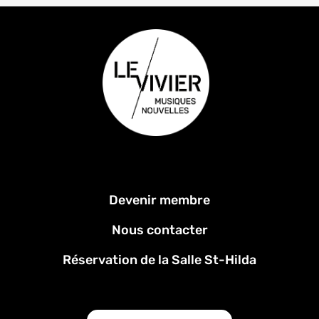
Menu
Devenir membre
Pied
de
Nous contacter
page
Réservation de la Salle St-Hilda