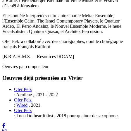
à Rome, l’Heidelberger Biennale für Neue Musik et le Festival
d’Israël à Jérusalem.
Elles ont été interprétées entre autres par le Meitar Ensemble,
l’Ensemble Cairn, The Israel Contemporary Players, le Quatuor
Ardeo, El Perro Andaluz, le Nouvel Ensemble Moderne, le neue
Vocalsolisten, Quatuor Quasar, et Architek Percussion.
Ofer Pelz a collaboré avec des chorégraphes, dont le chorégraphe
français François Raffinot.
[B.R.A.H.M.S — Resources IRCAM]
Oeuvres par compositeur
Oeuvres déjà présentées au Vivier
Ofer Pelz
:
Acufene
,
2021
-
2022
Ofer Pelz
:
Wired
,
2021
Ofer Pelz
:
I need to hear it first
,
2018
pour
quatuor de saxophones