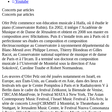
Youtube
Concerts par articles
Concerts par articles
Ofer Pelz commence son éducation musicale à Haïfa, où il étudie le
piano (Conservatoire Rubin). En 2002, il intègre l’Académie de
Musique et de Danse de Jérusalem et obtient en 2008 son master en
composition avec félicitations. Puis il s’installe trois ans à Paris où il
perfectionne ses études en composition et composition
électroacoustique au Conservatoire à rayonnement départemental du
Blanc-Mesnil avec Philippe Leroux, Thierry Blondeau et Gilles
Racot, au Conservatoire national supérieur de musique et de danse
de Paris et à l’Ircam. Il a terminé son doctorat en composition
musicale à l’Université de Montréal sous la direction d’Ana
Sokolović, Caroline Traube et Robert Normandeau.
Les œuvres d’Ofer Pelz ont été jouées notamment en Israël, en
Europe, aux États-Unis, au Canada et en Asie, dans des lieux et
festivals tels que le Centre Pompidou à Paris et le Radialsystem V à
Berlin dans le cadre du festival Zeitkunst, la Biennale de Venise,
l’IRCAM-ManiFeste, le Festival MATA à New York, The Asian
Contemporary Music Festival, l’Israel Music Festival à Tel-Aviv, la
série de concerts Live@CIRMMT à Montréal, le Theaterhaus de
Stuttgart, le Jerusalem Music Centre, le Festival Nuova Consonanza