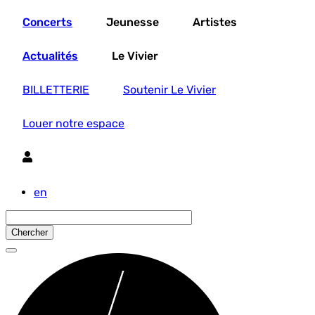
Aller
Concerts
Jeunesse
Artistes
au
contenu
principal
Actualités
Le Vivier
BILLETTERIE
Soutenir Le Vivier
Louer notre espace
Utilisateur
en