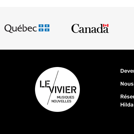
Men
Deve
Pied
de
Nous
page
Réser
Hilda