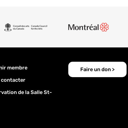
u
nir membre
Faire un don >
 contacter
vation de la Salle St-