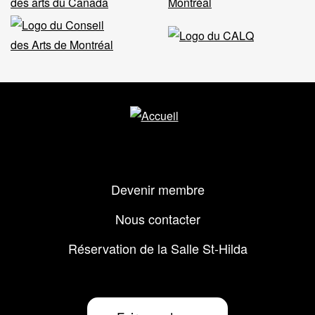
Menu
Devenir membre
Pied
de
Nous contacter
page
Réservation de la Salle St-Hilda