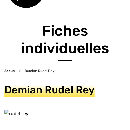
Fiches
individuelles
Accueil
Demian Rudel Rey
Fil
d'Ariane
Demian Rudel Rey