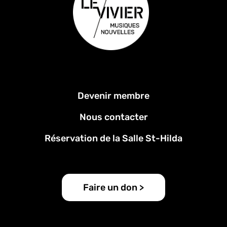
Menu
Devenir membre
Pied
de
Nous contacter
page
Réservation de la Salle St-Hilda
Faire un don >