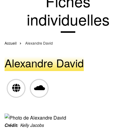
Fiches
individuelles
Accueil
Alexandre David
Fil
d'Ariane
Alexandre David
Crédit
Kelly Jacobs