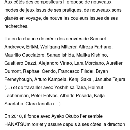
Aux côtés des compositeurs il propose de nouveaux
modes de jeux issus de ses pratiques, de nouveaux sons
glanés en voyage, de nouvelles couleurs issues de ses
recherches.
Il a eu la chance de créer des oeuvres de Samuel
Andreyev, ErikM, Wolfgang Mitterer, Alireza Farhang,
Maurilio Cacciatore, Sanae Ishida, Malika Kishino,
Gualtiero Dazzi, Alejandro Vinao, Lara Morciano, Aurélien
Dumont, Raphael Cendo, Francesco Filidei, Bryan
Ferneyhough, Arturo Kampela, Kenji Sakai, Januibe Tejera
(…) et de travailler avec Yoshihisa Taïra, Helmut
Lachenman, Peter Eotvos, Alberto Posada, Kaija
Saariaho, Clara Ianotta (…)
En 2010, il fonde avec Ayako Okubo l’ensemble
HANATSUmiroir et y assure depuis à ses côtés la direction