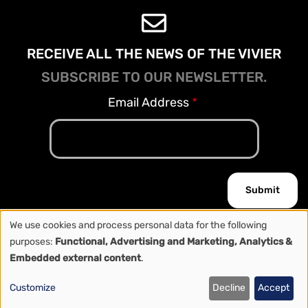
RECEIVE ALL THE NEWS OF THE VIVIER
SUBSCRIBE TO OUR NEWSLETTER.
Email Address
We use cookies and process personal data for the following
Copyright © 2026 Le Vivier. All rights reserved.
Use
purposes:
Functional, Advertising and Marketing, Analytics &
Privacy Policy
-
Terms and Conditiions
Embedded external content
.
of
Customize
Decline
Accept