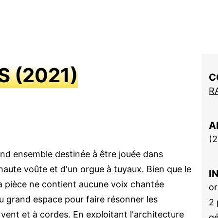
S
(
2021
)
C
R
A
(
2
nd ensemble destinée à être jouée dans
 haute voûte et d'un orgue à tuyaux. Bien que le
I
la pièce ne contient aucune voix chantée
or
 du grand espace pour faire résonner les
2 
 vent et à cordes. En exploitant l'architecture
gé