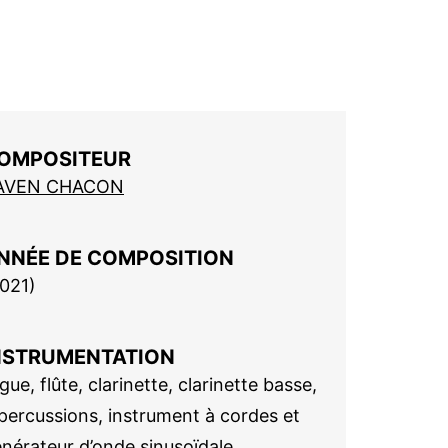
OMPOSITEUR
AVEN CHACON
NNÉE DE COMPOSITION
021
)
NSTRUMENTATION
gue, flûte, clarinette, clarinette basse,
percussions, instrument à cordes et
nérateur d’onde sinusoïdale