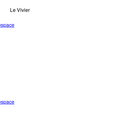
Le Vivier
 espace
 espace