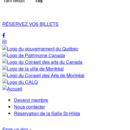
Tarif réduit
15$
RÉSERVEZ VOS BILLETS
Devenir membre
Menu
Nous contacter
Réservation de la Salle St-Hilda
Pied
de
Faire un don >