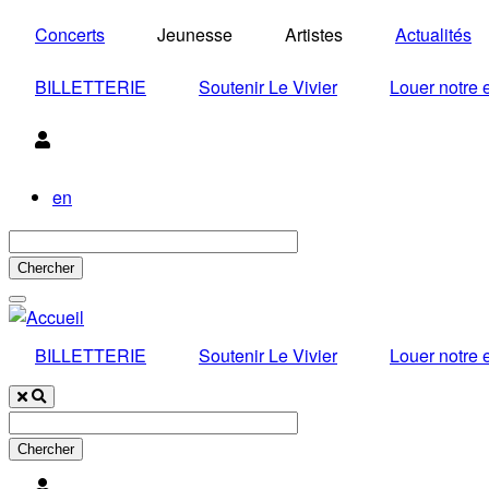
Aller
Concerts
Jeunesse
Artistes
Actualités
au
contenu
BILLETTERIE
Soutenir Le Vivier
Louer notre
principal
Utilisateur
en
BILLETTERIE
Soutenir Le Vivier
Louer notre
Utilisateur