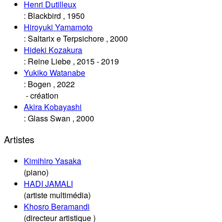
Henri Dutilleux
:
Blackbird
,
1950
Hiroyuki Yamamoto
:
Saltarix e Terpsichore
,
2000
Hideki Kozakura
:
Reine Liebe
,
2015
-
2019
Yukiko Watanabe
:
Bogen
,
2022
- création
Akira Kobayashi
:
Glass Swan
,
2000
Artistes
Kimihiro Yasaka
(piano)
HADI JAMALI
(artiste multimédia)
Khosro Beramandi
(directeur artistique )