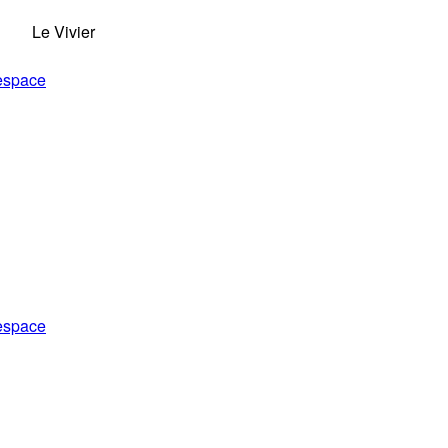
Le Vivier
 espace
 espace