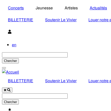
Aller
Concerts
Jeunesse
Artistes
Actualités
au
contenu
BILLETTERIE
Soutenir Le Vivier
Louer notre
principal
Utilisateur
en
BILLETTERIE
Soutenir Le Vivier
Louer notre
Utilisateur