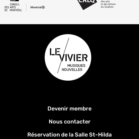
Menu
Devenir membre
Pied
de
Nous contacter
page
Réservation de la Salle St-Hilda