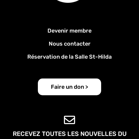
Menu
Devenir membre
Pied
de
Nous contacter
page
Réservation de la Salle St-Hilda
Faire un don >
RECEVEZ TOUTES LES NOUVELLES DU