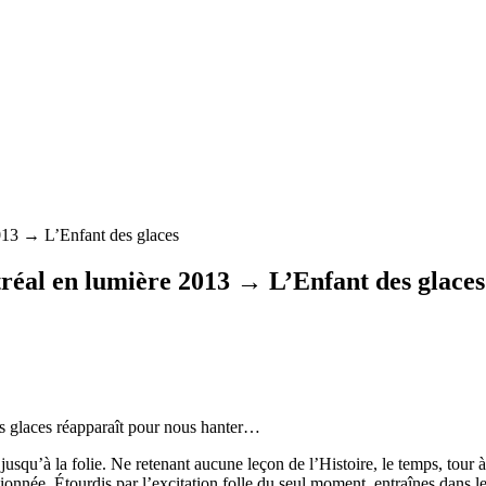
013 → L’Enfant des glaces
réal en lumière 2013 → L’Enfant des glaces
es glaces réapparaît pour nous hanter…
usqu’à la folie. Ne retenant aucune leçon de l’Histoire, le temps, tour 
onnée. Étourdis par l’excitation folle du seul moment, entraînes dans le 