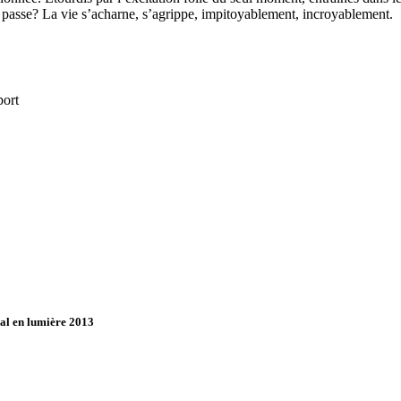
qui passe? La vie s’acharne, s’agrippe, impitoyablement, incroyablement.
port
éal en lumière 2013