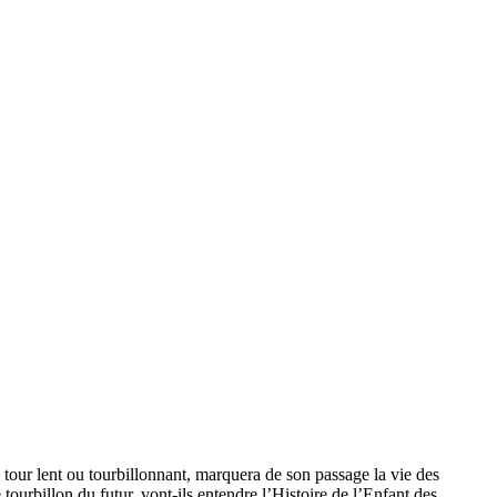
à tour lent ou tourbillonnant, marquera de son passage la vie des
tourbillon du futur, vont-ils entendre l’Histoire de l’Enfant des