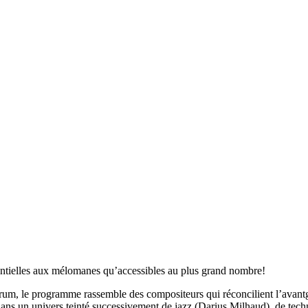
ntielles aux mélomanes qu’accessibles au plus grand nombre!
rum, le programme rassemble des compositeurs qui réconcilient l’avantga
 dans un univers teinté successivement de jazz (Darius Milhaud), de tec