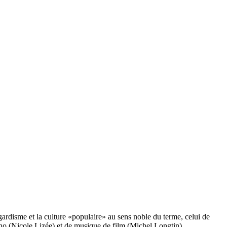
rdisme et la culture «populaire» au sens noble du terme, celui de
hno (Nicole Lizée) et de musique de film (Michel Longtin).