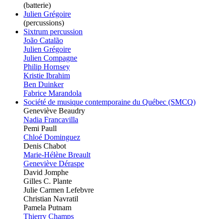
(batterie)
Julien Grégoire
(percussions)
Sixtrum percussion
João Catalão
Julien Grégoire
Julien Compagne
Philip Hornsey
Kristie Ibrahim
Ben Duinker
Fabrice Marandola
Société de musique contemporaine du Québec (SMCQ)
Geneviève Beaudry
Nadia Francavilla
Pemi Paull
Chloé Dominguez
Denis Chabot
Marie-Hélène Breault
Geneviève Déraspe
David Jomphe
Gilles C. Plante
Julie Carmen Lefebvre
Christian Navratil
Pamela Putnam
Thierry Champs