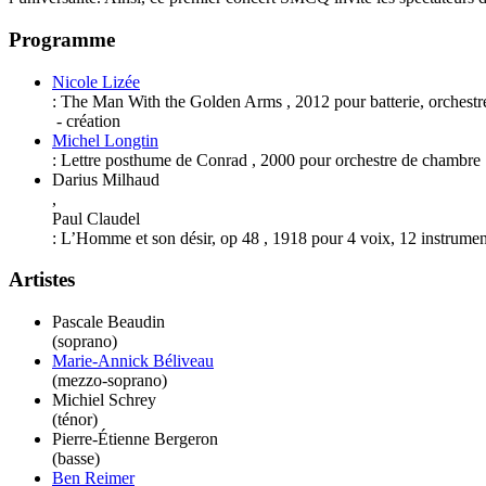
Programme
Nicole Lizée
:
The Man With the Golden Arms
,
2012
pour
batterie, orchest
- création
Michel Longtin
:
Lettre posthume de Conrad
,
2000
pour
orchestre de chambre
Darius Milhaud
,
Paul Claudel
:
L’Homme et son désir, op 48
,
1918
pour
4 voix, 12 instrumen
Artistes
Pascale Beaudin
(soprano)
Marie-Annick Béliveau
(mezzo-soprano)
Michiel Schrey
(ténor)
Pierre-Étienne Bergeron
(basse)
Ben Reimer