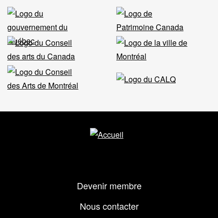
Menu
Devenir membre
Pied
de
Nous contacter
page