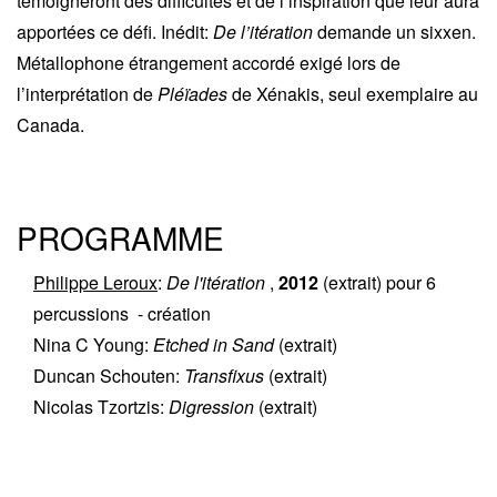
témoigneront des difficultés et de l’inspiration que leur aura
apportées ce défi. Inédit:
De l’itération
demande un sixxen.
Métallophone étrangement accordé exigé lors de
l’interprétation de
Pléïades
de Xénakis, seul exemplaire au
Canada.
PROGRAMME
Philippe Leroux
:
De l'itération
,
2012
(extrait)
pour
6
percussions
- création
Nina C Young
:
Etched in Sand
(extrait)
Duncan Schouten
:
Transfixus
(extrait)
Nicolas Tzortzis
:
Digression
(extrait)