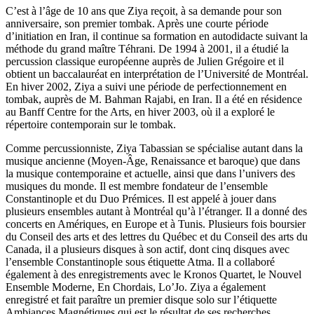
C’est à l’âge de 10 ans que Ziya reçoit, à sa demande pour son
anniversaire, son premier tombak. Après une courte période
d’initiation en Iran, il continue sa formation en autodidacte suivant la
méthode du grand maître Téhrani. De 1994 à 2001, il a étudié la
percussion classique européenne auprès de Julien Grégoire et il
obtient un baccalauréat en interprétation de l’Université de Montréal.
En hiver 2002, Ziya a suivi une période de perfectionnement en
tombak, auprès de M. Bahman Rajabi, en Iran. Il a été en résidence
au Banff Centre for the Arts, en hiver 2003, où il a exploré le
répertoire contemporain sur le tombak.
Comme percussionniste, Ziya Tabassian se spécialise autant dans la
musique ancienne (Moyen-Âge, Renaissance et baroque) que dans
la musique contemporaine et actuelle, ainsi que dans l’univers des
musiques du monde. Il est membre fondateur de l’ensemble
Constantinople et du Duo Prémices. Il est appelé à jouer dans
plusieurs ensembles autant à Montréal qu’à l’étranger. Il a donné des
concerts en Amériques, en Europe et à Tunis. Plusieurs fois boursier
du Conseil des arts et des lettres du Québec et du Conseil des arts du
Canada, il a plusieurs disques à son actif, dont cinq disques avec
l’ensemble Constantinople sous étiquette Atma. Il a collaboré
également à des enregistrements avec le Kronos Quartet, le Nouvel
Ensemble Moderne, En Chordais, Lo’Jo. Ziya a également
enregistré et fait paraître un premier disque solo sur l’étiquette
Ambiances Magnétiques qui est le résultat de ses recherches