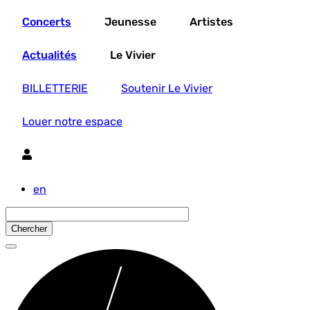
Aller
Concerts
Jeunesse
Artistes
au
contenu
principal
Actualités
Le Vivier
BILLETTERIE
Soutenir Le Vivier
Louer notre espace
Utilisateur
en