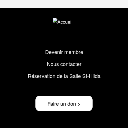
Menu
Devenir membre
Pied
de
Nous contacter
page
Réservation de la Salle St-Hilda
Faire un don >