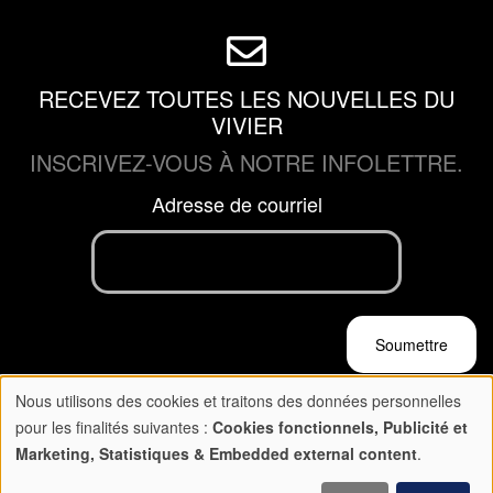
RECEVEZ TOUTES LES NOUVELLES DU
VIVIER
INSCRIVEZ-VOUS À NOTRE INFOLETTRE.
Adresse de courriel
Nous utilisons des cookies et traitons des données personnelles
Copyright © 2026 Le Vivier. Tous droits réservés
Utilisation
pour les finalités suivantes :
Cookies fonctionnels, Publicité et
Politique de confidentialité
-
Conditions d'utilisation
Marketing, Statistiques & Embedded external content
.
des