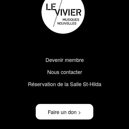
Menu
Devenir membre
Pied
de
Nous contacter
page
Réservation de la Salle St-Hilda
Faire un don >