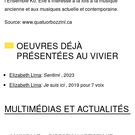
l’
Ensemble Kô
. Elle s’intéresse à la fois à la musique
ancienne et aux musiques actuelle et contemporaine.
Source
:
www.quatuorbozzini.ca
OEUVRES DÉJÀ
PRÉSENTÉES AU VIVIER
Elizabeth Lima
:
Sentimi
,
2023
Elizabeth Lima
:
Je suis ici
,
2019
pour
7 voix
MULTIMÉDIAS ET ACTUALITÉS