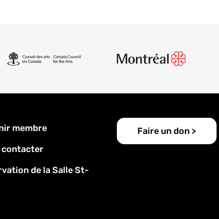
u
nir membre
Faire un don >
 contacter
vation de la Salle St-