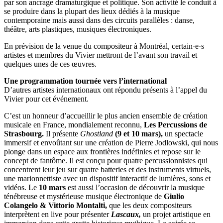
par son ancrage dramaturgique et politique. Son activité le conduit à
se produire dans la plupart des lieux dédiés à la musique
contemporaine mais aussi dans des circuits parallèles : danse,
théâtre, arts plastiques, musiques électroniques.
En prévision de la venue du compositeur à Montréal, certain·e·s
artistes et membres du Vivier mettront de l’avant son travail et
quelques unes de ces œuvres.
Une programmation tournée vers l’international
D’autres artistes internationaux ont répondu présents à l’appel du
Vivier pour cet événement.
C’est un honneur d’accueillir le plus ancien ensemble de création
musicale en France, mondialement reconnu,
Les Percussions de
Strasbourg.
Il présente
Ghostland
(9 et 10 mars),
un spectacle
immersif et envoûtant sur une création de Pierre Jodlowski, qui nous
plonge dans un espace aux frontières indéfinies et repose sur le
concept de fantôme. Il est conçu pour quatre percussionnistes qui
concentrent leur jeu sur quatre batteries et des instruments virtuels,
une marionnettiste avec un dispositif interactif de lumières, sons et
vidéos. Le
10 mars
est aussi l’occasion de découvrir la musique
ténébreuse et mystérieuse musique électronique de
Giulio
Colangelo & Vittorio Montalti,
que les deux compositeurs
interprètent en live pour présenter
Lascaux,
un projet artistique en