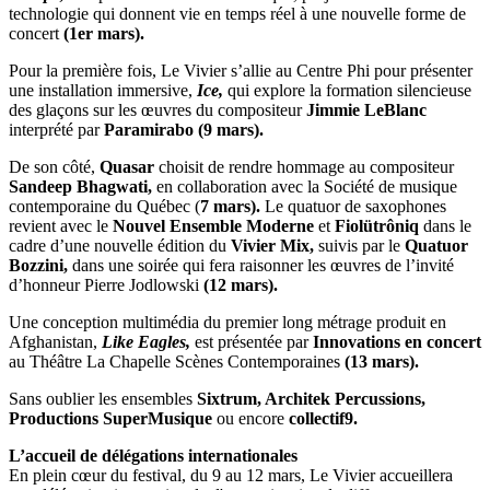
technologie qui donnent vie en temps réel à une nouvelle forme de
concert
(1er mars).
Pour la première fois, Le Vivier s’allie au Centre Phi pour présenter
une installation immersive,
Ice,
qui explore la formation silencieuse
des glaçons sur les œuvres du compositeur
Jimmie LeBlanc
interprété par
Paramirabo
(9 mars).
De son côté,
Quasar
choisit de rendre hommage au compositeur
Sandeep Bhagwati,
en collaboration avec la Société de musique
contemporaine du Québec (
7 mars).
Le quatuor de saxophones
revient avec le
Nouvel Ensemble Moderne
et
Fiolütrôniq
dans le
cadre d’une nouvelle édition du
Vivier Mix,
suivis par le
Quatuor
Bozzini,
dans une soirée qui fera raisonner les œuvres de l’invité
d’honneur Pierre Jodlowski
(12 mars).
Une conception multimédia du premier long métrage produit en
Afghanistan,
Like Eagles,
est présentée par
Innovations en concert
au Théâtre La Chapelle Scènes Contemporaines
(13 mars).
Sans oublier les ensembles
Sixtrum, Architek Percussions,
Productions SuperMusique
ou encore
collectif9.
L’accueil de délégations internationales
En plein cœur du festival, du 9 au 12 mars, Le Vivier accueillera