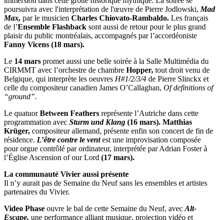
immersion dans cette grotte historique mythique. La soirée se
poursuivra avec l'interprétation de l'œuvre de Pierre Jodlowski,
Mad
Max,
par le musicien
Charles Chiovato-Rambaldo.
Les français
de l’
Ensemble Flashback
sont aussi de retour pour le plus grand
plaisir du public montréalais, accompagnés par l’accordéoniste
Fanny Vicens
(18 mars).
Le
14 mars
promet aussi une belle soirée à la Salle Multimédia du
CIRMMT avec l’orchestre de chambre
Hopper,
tout droit venu de
Belgique, qui interprète les oeuvres
H#1/2/3/4
de Pierre Slinckx et
celle du compositeur canadien James O’Callaghan,
Of definitions of
“ground”.
Le quatuor
Between Feathers
représente l’Autriche dans cette
programmation avec
Sturm und Klang
(16 mars).
Matthias
Krüger,
compositeur allemand, présente enfin son concert de fin de
résidence.
L’être contre le vent
est une improvisation composée
pour orgue contrôlé par ordinateur, interprétée par Adrian Foster à
l’Église Ascension of our Lord
(17 mars).
La communauté Vivier aussi présente
Il n’y aurait pas de Semaine du Neuf sans les ensembles et artistes
partenaires du Vivier.
Video Phase
ouvre le bal de cette Semaine du Neuf, avec
Alt-
Escape,
une performance alliant musique, projection vidéo et