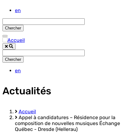
Aller
en
au
contenu
principal
en
Actualités
Accueil
Appel à candidatures – Résidence pour la
Fil
composition de nouvelles musiques Échange
d'Ariane
Québec - Dresde (Hellerau)