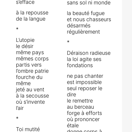
s’efface
sans sol ni monde
à la repousse
la beauté fugue
de la langue
et nous chasseurs
désarmés
*
régulièrement
L’utopie
*
le désir
même pays
Déraison radieuse
mêmes corps
la loi agite ses
partis vers
fondations
l’ombre patrie
ne pas chanter
fourche du
est impossible
même
seul reposer le
jeté au vent
dire
à la secousse
le remettre
où s’invente
au berceau
l’air
forge à efforts
*
où prononcer
étale
Toi mutité
donne corps à