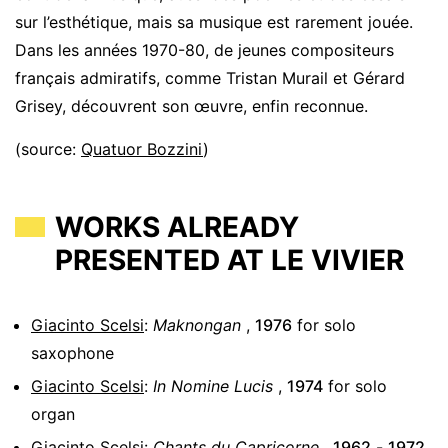
sur l’esthétique, mais sa musique est rarement jouée.
Dans les années 1970-80, de jeunes compositeurs
français admiratifs, comme Tristan Murail et Gérard
Grisey, découvrent son œuvre, enfin reconnue.
(source:
Quatuor Bozzini
)
WORKS ALREADY
PRESENTED AT LE VIVIER
Giacinto Scelsi
:
Maknongan
,
1976
for
solo
saxophone
Giacinto Scelsi
:
In Nomine Lucis
,
1974
for
solo
organ
Giacinto Scelsi
:
Chants du Capricorne
,
1962
-
1972