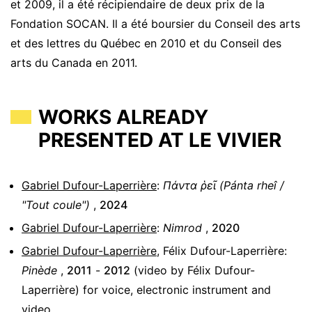
et 2009, il a été récipiendaire de deux prix de la
Fondation SOCAN. Il a été boursier du Conseil des arts
et des lettres du Québec en 2010 et du Conseil des
arts du Canada en 2011.
WORKS ALREADY
PRESENTED AT LE VIVIER
Gabriel Dufour-Laperrière
:
Πάντα ῥεῖ (Pánta rheî /
"Tout coule")
,
2024
Gabriel Dufour-Laperrière
:
Nimrod
,
2020
Gabriel Dufour-Laperrière
,
Félix Dufour-Laperrière
:
Pinède
,
2011
-
2012
(video by Félix Dufour-
Laperrière)
for
voice, electronic instrument and
video