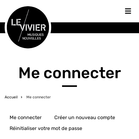
Aller
au
contenu
CONCERTS
principal
JEUNESSE
BILLETTERIE
EN
Utilisateur
ARTISTES
SOUTENIR
LE
Me connecter
ACTUALITÉS
VIVIER
LE
LOUER
NOTRE
VIVIER
Accueil
Me connecter
ESPACE
Fil
d'Ariane
Me connecter
Créer un nouveau compte
Primary
Réinitialiser votre mot de passe
tabs