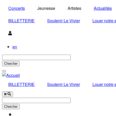
Aller
Concerts
Jeunesse
Artistes
Actualités
au
contenu
BILLETTERIE
Soutenir Le Vivier
Louer notre
principal
Utilisateur
en
BILLETTERIE
Soutenir Le Vivier
Louer notre
Utilisateur