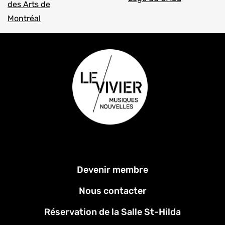
Menu
Devenir membre
Pied
de
Nous contacter
page
Réservation de la Salle St-Hilda